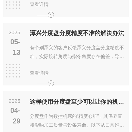
查看详情
资料下载
关于我们
2025
潭兴分度盘分度精度不准的解决办法
05-
有个别潭兴的客户反馈潭兴分度盘分度精度不
13
准，实际旋转角度与指令角度存在偏差，导致
工件位置错误的问题。首先我们先来进行相
查看详情
关......
2025
这样使用分度盘至少可以让你的机器多用10年
04-
分度盘作为数控机床的“精度心脏”，其保养直
29
接影响加工质量与设备寿命。以下从日常维护