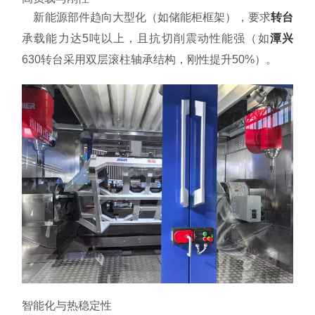
资料下载
新能源部件趋向大型化（如储能柜框架），要求
转台
承载能力达5吨以上，且抗切削震动性能强（如
潭兴
关于我们
630转台采用双层滚柱轴承结构，刚性提升50%）。
智能化与热稳定性