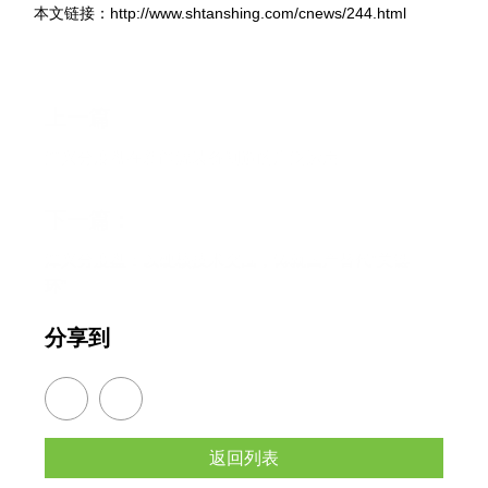
本文链接：http://www.shtanshing.com/cnews/244.html
上一篇
潭兴分度盘在新能源装备制造的广泛运用
下一篇：
潭兴分度盘：以硬核技术突围，铸就国产替代“关键一
环”
分享到
返回列表