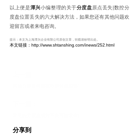
以上便是
潭兴
小编整理的关于
分度盘
原点丢失|数控分
度盘位置丢失的六大解决方法，如果您还有其他问题欢
迎留言或者来电咨询。
提示：本文为上海潭兴企业有限公司原创文章，转载请标明出处。
本文链接：http://www.shtanshing.com/inews/252.html
上一篇
四轴分度盘伺服驱动器过载报警该如何解决
下一篇：
常见的分度盘润滑不良可能发生如下问题及解决方法
分享到