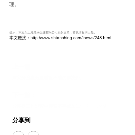
理。
提示：本文为上海潭兴企业有限公司原创文章，转载请标明出处。
本文链接：http://www.shtanshing.com/inews/248.html
上一篇
潭兴分度盘分度精度不准的解决办法
下一篇：
分度盘工作过程中锁紧不牢或加工中移位怎么处理
分享到