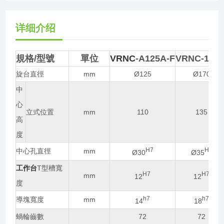
详细介绍
規格/型號
單位
VRNC
-A125A-F
VRNC-170-
旋台直徑
mm
Ø125
Ø170
中
心
立式位置
mm
110
135
高
度
H7
H7
中心孔直徑
mm
Ø30
Ø35
工作台
T型槽寬
H7
H7
mm
12
12
度
h7
h7
導塊寬度
mm
14
18
蝸輪齒數
72
72