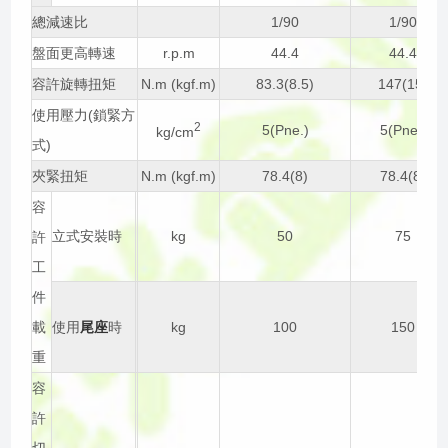
總減速比
1/90
1/90
盤面更高轉速
r.p.m
44.4
44.4
容許旋轉扭矩
N.m (kgf.m)
83.3(8.5)
147(15)
使用壓力(鎖緊方
2
5(Pne.)
5(Pne.)
kg/cm
式)
夾緊扭矩
N.m (kgf.m)
78.4(8)
78.4(8)
容
立式安裝時
kg
50
75
許
工
件
載
使用
尾座
時
kg
100
150
重
容
許
切