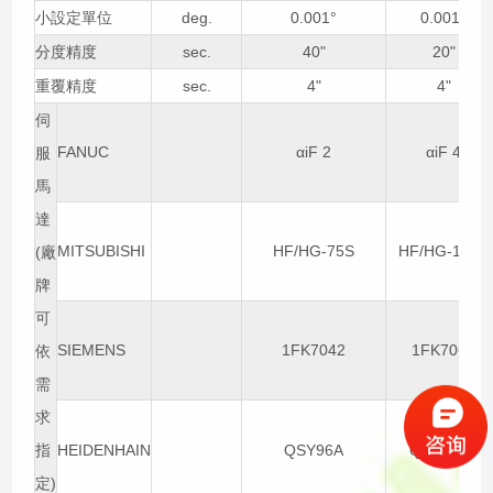
小設定單位
deg.
0.001°
0.001°
分度精度
sec.
40"
20"
重覆精度
sec.
4"
4"
伺
FANUC
αiF 2
αiF 4
服
馬
達
MITSUBISHI
HF/HG-75S
HF/HG-104S
(廠
牌
可
SIEMENS
1FK7042
1FK7060
依
需
求
指
HEIDENHAIN
QSY96A
QSY116C
定)