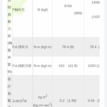
14000
9700
削
F軸向力
N (kgf)
(989)
負
(1428)
載
力
矩
(轉
FxL徑向力
N.m (kgf.m)
78.4 (8)
78.4 (8)
盤
夾
緊
FxL傾斜力矩
N.m (kgf.m)
410 (41.8)
1020 (104)
時)
容
許
負
2
kg.m
2
載
0.2 (1.99)
0.54 (5.5)
J=W.D
/8
2
(kg.cm.sec
)