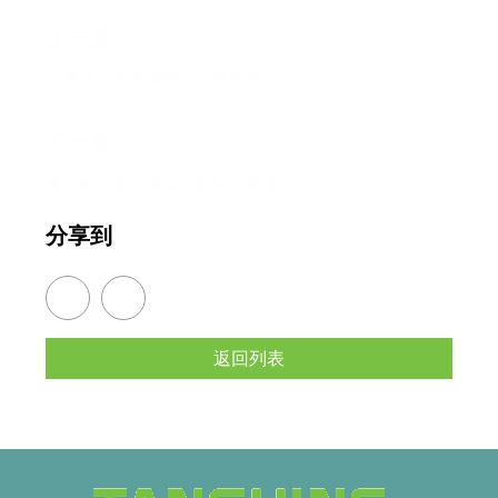
上一篇
分度盘厂家浅谈数控分度盘的6大特点
下一篇：
潭兴第四轴分度盘和数控分度盘的区别
分享到
返回列表