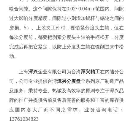
啮合间隙。这个间隙保持在0.02~0.04mm范围内。间隙
过大影响分度精度，间隙过小则增加蜗杆与蜗轮之间的
磨损。
5）、上装夹工件时，要锁紧分度头主轴，但在
每次分度前，都要把刹紧分度头主轴的手柄松开，分度
完成后再把它紧定，以防止分度头主轴在铣削过来中松
动。
上海
潭兴
企业有限公司为台湾
潭兴精工
在内陆分公
司，公司专业提供台湾
潭兴分度盘
全系列原厂制造产品
及服务。秉持专业、热诚及高效率的原则专注于潭兴品
牌的推广并提供售前及售后完善的服务和丰富的库存供
应国内各大厂商不同之需求。业务咨询电话：
13761034823