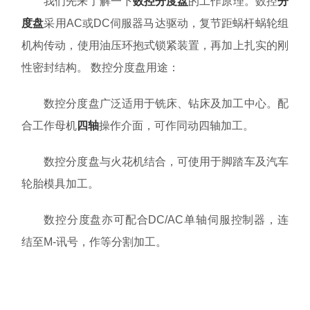
我们先来了解一下
数控分度盘
的工作原理。数控
分
资料下载
度盘
采用AC或DC伺服器马达驱动，复节距蜗杆蜗轮组
机构传动，使用油压环抱式锁紧装置，再加上扎实的刚
关于我们
性密封结构。 数控分度盘用途：
数控分度盘广泛适用于铣床、钻床及加工中心。配
合工作母机
四轴
操作介面，可作同动四轴加工。
数控分度盘与火花机结合，可使用于脚踏车及汽车
轮胎模具加工。
数控分度盘亦可配合DC/AC单轴伺服控制器，连
结至M-讯号，作等分割加工。