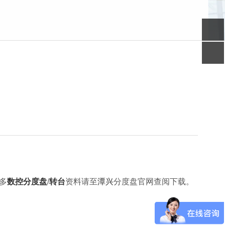
多
数控分度盘
/
转台
资料请至
潭兴
分度盘官网查阅下载。